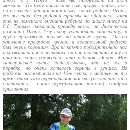
2005г. в г. Пенза , там мы проживали на тот
момент. Не буду описывать сам процесс родов, т.к.
он не имеет отношения к тому, каким родился Игорь.
Но все-таки без родовой травмы не обошлось, хотя
это не помешало оценить ребенка по шкале Апгар на
8,8. Травма сказалась, прежде всего, на физическом
развитии Игоря. Ему сразу установили капельницу, к
груди приложили только на вторые сутки. Он на
удивление прекрасно кушал, и сосательный рефлекс
был очень хорошим. Врачи как-то подозрительно нас
обхаживали и все пытались на нас перевалить вину за
что-то, хотя убеждали, что ребенок здоров. Мое
материнское чутье подсказывало, что не все в
порядке, но очень хотелось верить в лучшее. Из
роддома нас выписали на 10-е сутки с модным на то
время диагнозом церебральная ишемия (не знаешь, что
поставить – пиши церебральная ишемия), синдром
срыгивания.