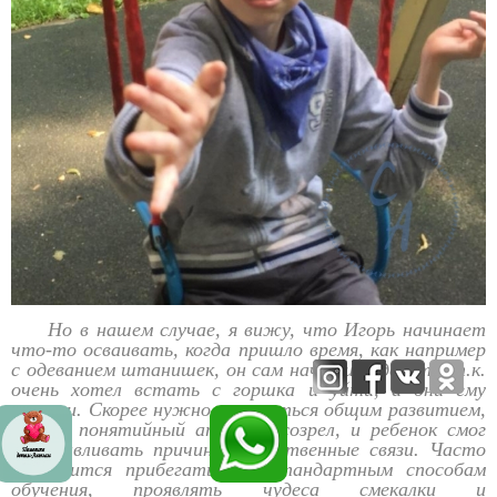
Но в нашем случае, я вижу, что Игорь начинает
что-то осваивать, когда пришло время, как например
с одеванием штанишек, он сам начал их одевать, т.к.
очень хотел встать с горшка и уйти, а они ему
мешали. Скорее нужно заниматься общим развитием,
чтобы понятийный аппарат созрел, и ребенок смог
устанавливать причинно-следственные связи. Часто
приходится прибегать к нестандартным способам
обучения, проявлять чудеса смекалки и