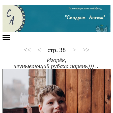
<<
<
стр. 38
>
>>
Игорёк,
неунывающий рубаха парень))) ...