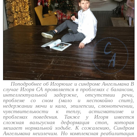
Поподробнее об Игорюше и синдроме Ангельмана В
случае Игоря СА проявляется в проблемах с балансом,
интеллектуальной задержке, отсутствии речи,
проблеме со сном (мало и неспокойно спит),
недержании мочи и кала, эпилепсии, слюнотечении,
чувствительности к теплу, астигматизме и
проблемах поведения. Также у Игоря имеется
сложная вальгусная деформация стоп, которая
мешает нормальной ходьбе. К сожалению, Синдром
Ангельмана неизлечим. Но комплексная реабилитация