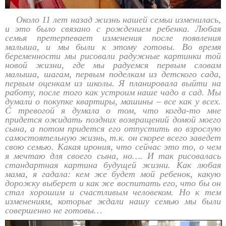
Около 11 лет назад жизнь нашей семьи изменилась,
и это было связано с рождением ребенка. Любая
семья претерпевает изменения после появления
малыша, и мы были к этому готовы. Во время
беременности мы рисовали радужные картинки той
новой жизни, где мы радуемся первым словам
малыша, шагам, первым поделкам из детского сада,
первым оценкам из школы. Я планировала выйти на
работу, после того как устроим наше чадо в сад. Мы
думали о покупке квартиры, машины – все как у всех.
С тревогой я думала о том, что когда-то мне
придется ожидать поздних возвращений домой моего
сына, а потом придется его отпустить во взрослую
самостоятельную жизнь, т.к. он скорее всего заведет
свою семью. Какая ирония, что сейчас это то, о чем
я мечтаю для своего сына, но…. И так рисовалась
стандартная картина будущей жизни. Как любая
мама, я гадала: кем же будет мой ребенок, какую
дорожку выберет и как же воспитать его, что бы он
стал хорошим и счастливым человеком. Но к тем
изменениям, которые ждали нашу семью мы были
совершенно не готовы…