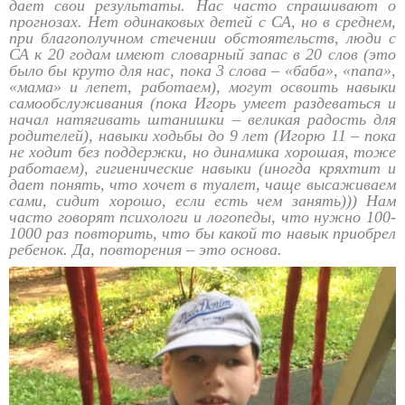
дает свои результаты. Нас часто спрашивают о
прогнозах. Нет одинаковых детей с СА, но в среднем,
при благополучном стечении обстоятельств, люди с
СА к 20 годам имеют словарный запас в 20 слов (это
было бы круто для нас, пока 3 слова – «баба», «папа»,
«мама» и лепет, работаем), могут освоить навыки
самообслуживания (пока Игорь умеет раздеваться и
начал натягивать штанишки – великая радость для
родителей), навыки ходьбы до 9 лет (Игорю 11 – пока
не ходит без поддержки, но динамика хорошая, тоже
работаем), гигиенические навыки (иногда кряхтит и
дает понять, что хочет в туалет, чаще высаживаем
сами, сидит хорошо, если есть чем занять))) Нам
часто говорят психологи и логопеды, что нужно 100-
1000 раз повторить, что бы какой то навык приобрел
ребенок. Да, повторения – это основа.