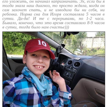
его уложить, он начинал капризничать. Эх, если бы я
тогда знала наш диагноз, то просто ждала, когда он
сам захочет спать, и не изводила бы ни себя, ни
ребенка. Норма сна для Игоря составляла 5 часов в
сутки. Да-да! И те с перерывами, по 1-2 часа.
Бывало, конечно, что это время составляло 8-9 часов
в сутки, тогда было нам счастье)))