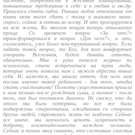
чистоте, потребность в жестком планировании,
повышенные требования к себе и к людям и мн.др.
Пришлось стать гибче. Раньше любое отклонение от
плана меня могло сбить с толку и вызывало мини-
стресс, сейчас я готова ко всему. И это проецируется
на всю жизнь. Ко многим вещам теперь отношение
проще. Со временем вопрос «За что?»
трансформировался в вопрос «Для чего?», а это,
согласитесь, уже более конструктивный вопрос. Если
задать такой вопрос, то Бог, для кого комфортнее
говорить Вселенная, будет давать ответы,
обязательно. Мне в руки попался журнал по
психологии, стали встречаться на пути люди,
которые очень помогли нам с мужем обрести новых
себя. И, кажется, мы нашли ответ, для чего нам
послан именно такой ребеночек - для того, чтобы
стать счастливыми! Полнота существования пришла
к нам только после рождения сына, а точнее - после
того, как был поставлен диагноз. Не скажу, что до
этого мы были потеряны, но все же были
подвержены стереотипам, ожиданиям со стороны
других людей, стремились жить по шаблону. Сейчас
все иначе, мы научились ценить искренность и
доброту, исключительность каждого человека.
Сейчас я точно могу сказать, что состояние счастья