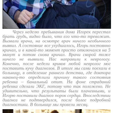
Через неделю пребывания дома Игорек перестал
брать грудь, видно было, что его что-то тревожит.
Вызвали врача, на осмотре врач ничего необычного
выявил. А состояние все ухудшалось, Игорь постоянно
кричал, и в какой-то момент просто отключался на 5
минут и потом снова кричал. Врачи скорой тоже
ничего не выявили. Нас направили к неврологу.
Конечно, после недели криков любой невролог мог
поставить кучу диагнозов. В итоге мы сами поехали в
больницу, в отделение раннего детства, где доктора
наконец-то определили причину такого состояния
ребенка – банальный отит. На фоне страданий
ребенка сделали ЭКГ, потому что так положено. Не
удивительно, что результаты были плачевными, и
Игорю поставили диагноз порок сердца. Впоследствии
диагноз не подтвердился, после более подробной
диагностики. В больнице мы провели месяц.