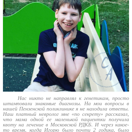
Нас никто не направлял к генетикам, просто
штамповали знакомые диагнозы. На мои вопросы в
нашей Пензенской поликлинике я не находила ответы.
Наш платный невролог мне «по секрету» рассказал,
что мама одной ее маленькой пациентки получила
квоту на лечение в Московской РДКБ. И через какое-
то время, когда Игорю было почти 2 годика, было