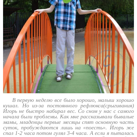
В первую неделю все было хорошо, малыш хорошо
кушал. Но из-за постоянного рефлюкса(срыгивания)
Игорь не быстро набирал вес. Со сном у нас с самого
начала были проблемы. Как мне рассказывали бывалые
мамы, младенцы первые месяцы спят основную часть
суток, пробуждаются лишь на «поесть». Игорь же
спал 1-2 часа потом гулял 3-4 часа. А если я пыталась