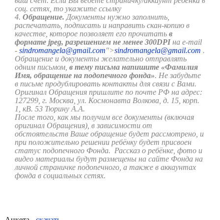
ваш счет. Если Вы ведёте страничку/аккаунт ребёнка в
соц. сетях, то укажите ссылку
4.
Обращение.
Документы нужно заполнить,
распечатать, подписать и направить скан-копию в
качестве, которое позволяет его прочитать
в
формате
j
peg, разрешением не менее 300
DPI
на e-mail
-
sindromangela@gmail.com
">
sindromangela@gmail.com
.
Обращение и документы желательно отправлять
одним письмом,
в тему письма напишите «Фамилия
Имя, обращение на подопечного фонда»
. Не забудьте
в письме продублировать контакты для связи с Вами.
Оригинал Обращения пришлите по почте РФ на адрес:
127299, г. Москва, ул. Космонавта Волкова, д. 15, корп.
1, кВ. 53 Тюрину А.А.
После того, как мы получим все документы (включая
оригинал Обращения), в зависимости от
обстоятельств Ваше обращение будет рассмотрено, и
при положительно решении ребёнку будет присвоен
статус подопечного Фонда. Рассказ о ребёнке, фото и
видео материалы будут размещены на сайте Фонда на
личной страничке подопечного, а также в аккаунтах
фонда в социальных сетях.
Анкета -
скачать