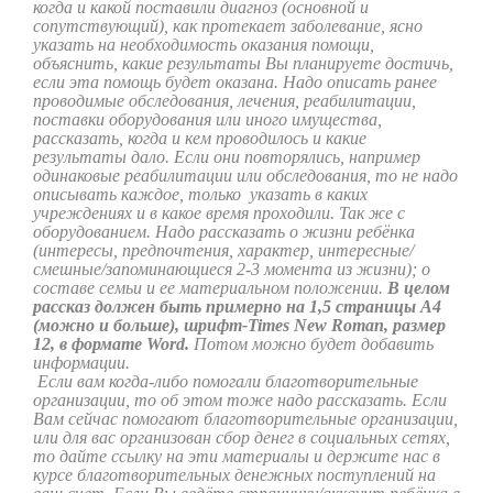
когда и какой поставили диагноз (основной и
сопутствующий), как протекает заболевание, ясно
указать на необходимость оказания помощи,
объяснить, какие результаты Вы планируете достичь,
если эта помощь будет оказана. Надо описать ранее
проводимые обследования, лечения, реабилитации,
поставки оборудования или иного имущества,
рассказать, когда и кем проводилось и какие
результаты дало. Если они повторялись, например
одинаковые реабилитации или обследования, то не надо
описывать каждое, только указать в каких
учреждениях и в какое время проходили. Так же с
оборудованием. Надо рассказать о жизни ребёнка
(интересы, предпочтения, характер, интересные/
смешные/запоминающиеся 2-3 момента из жизни); о
составе семьи и ее материальном положении.
В целом
рассказ должен быть примерно на 1,5 страницы А4
(можно и больше), шрифт-Times New Roman, размер
12, в формате
Word
.
Потом можно будет добавить
информации.
Если вам когда-либо помогали благотворительные
организации, то об этом тоже надо рассказать. Если
Вам сейчас помогают благотворительные организации,
или для вас организован сбор денег в социальных сетях,
то дайте ссылку на эти материалы и держите нас в
курсе благотворительных денежных поступлений на