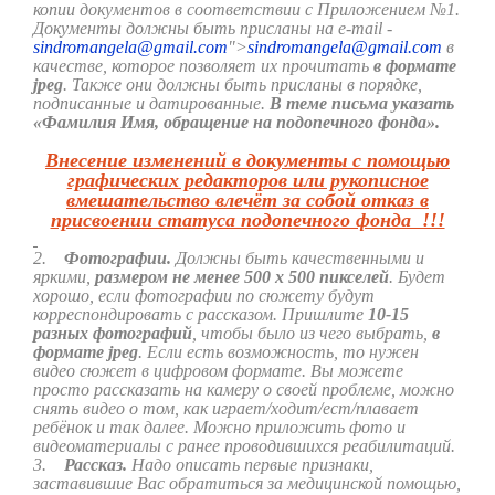
копии документов в соответствии с Приложением №1.
Документы должны быть присланы на e-mail -
sindromangela@gmail.com
">
sindromangela@gmail.com
в
качестве, которое позволяет их прочитать
в формате
j
peg
. Также они должны быть присланы в порядке,
подписанные и датированные.
В теме письма указать
«Фамилия Имя, обращение на подопечного фонда».
Внесение изменений в документы с помощью
графических редакторов или рукописное
вмешательство влечёт за собой отказ в
присвоении статуса подопечного фонда !!!
2.
Фотографии.
Должны быть качественными и
яркими,
размером не менее 500 х 500 пикселей
. Будет
хорошо, если фотографии по сюжету будут
корреспондировать с рассказом. Пришлите
10-15
разных фотографий
, чтобы было из чего выбрать,
в
формате
j
peg
. Если есть возможность, то нужен
видео сюжет в цифровом формате. Вы можете
просто рассказать на камеру о своей проблеме, можно
снять видео о том, как играет/ходит/ест/плавает
ребёнок и так далее. Можно приложить фото и
видеоматериалы с ранее проводившихся реабилитаций.
3.
Рассказ.
Надо описать первые признаки,
заставившие Вас обратиться за медицинской помощью,